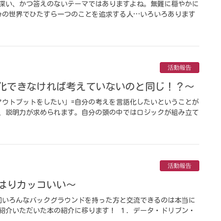
で深い、かつ答えのないテーマではありますよね。無難に穏やかに
分の世界でひたすら一つのことを追求する人…いろいろあります
活動報告
言語化できなければ考えていないのと同じ！？～
アウトプットをしたい」=自分の考えを言語化したいということが
も、説明力が求められます。自分の頭の中ではロジックが組み立て
活動報告
やはりカッコいい～
回いろんなバックグラウンドを持った方と交流できるのは本当に
紹介いただいた本の紹介に移ります！ １．データ・ドリブン・