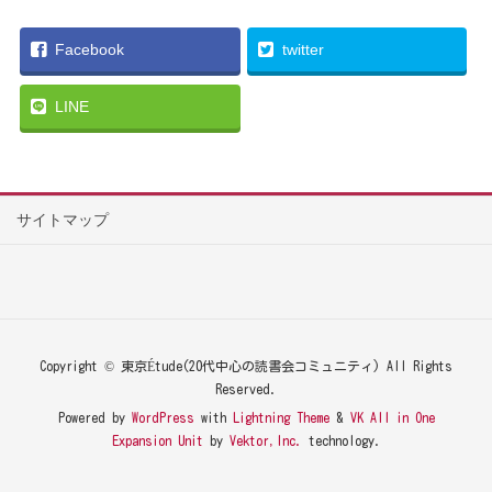
Facebook
twitter
LINE
サイトマップ
Copyright © 東京Étude(20代中心の読書会コミュニティ) All Rights
Reserved.
Powered by
WordPress
with
Lightning Theme
&
VK All in One
Expansion Unit
by
Vektor,Inc.
technology.